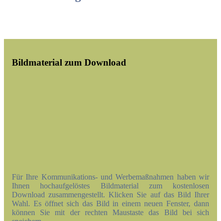
Bildmaterial zum Download
Für Ihre Kommunikations- und Werbemaßnahmen haben wir
Ihnen hochaufgelöstes Bildmaterial zum kostenlosen
Download zusammengestellt. Klicken Sie auf das Bild Ihrer
Wahl. Es öffnet sich das Bild in einem neuen Fenster, dann
können Sie mit der rechten Maustaste das Bild bei sich