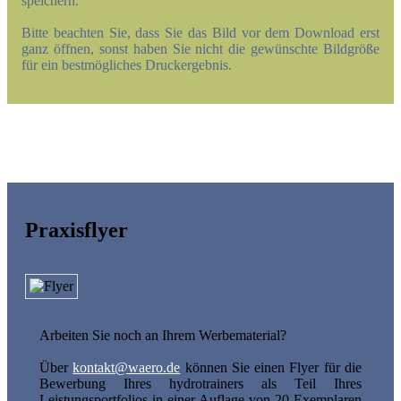
speichern.
Bitte beachten Sie, dass Sie das Bild vor dem Download erst
ganz öffnen, sonst haben Sie nicht die gewünschte Bildgröße
für ein bestmögliches Druckergebnis.
Praxisflyer
Arbeiten Sie noch an Ihrem Werbematerial?
Über
kontakt@waero.de
können Sie einen Flyer für die
Bewerbung Ihres hydrotrainers als Teil Ihres
Leistungsportfolios in einer Auflage von 20 Exemplaren